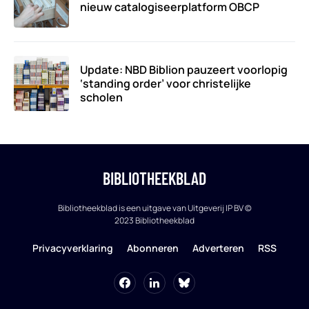
nieuw catalogiseerplatform OBCP
Update: NBD Biblion pauzeert voorlopig
‘standing order’ voor christelijke
scholen
BIBLIOTHEEKBLAD
Bibliotheekblad is een uitgave van Uitgeverij IP BV ©
2023 Bibliotheekblad
Privacyverklaring
Abonneren
Adverteren
RSS