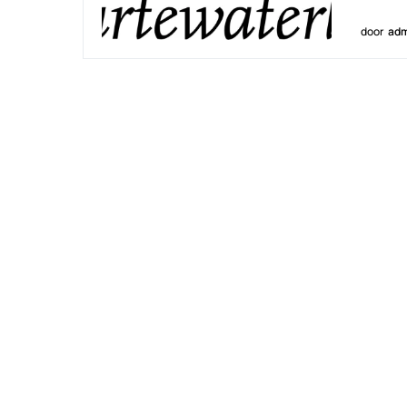
door
adm