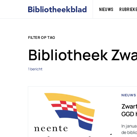
NIEUWS
RUBRIEK
FILTER OP TAG
Bibliotheek Zw
1 bericht
NIEUWS
Zwart
GGD 
In janu
de bibl