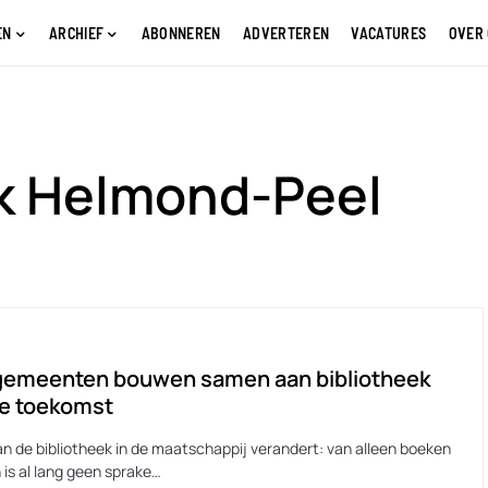
EN
ARCHIEF
ABONNEREN
ADVERTEREN
VACATURES
OVER
k Helmond-Peel
gemeenten bouwen samen aan bibliotheek
de toekomst
an de bibliotheek in de maatschappij verandert: van alleen boeken
 is al lang geen sprake…