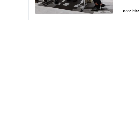
door
Men