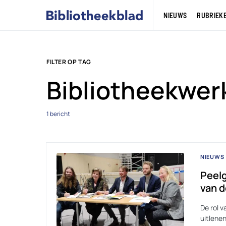
NIEUWS
RUBRIEK
FILTER OP TAG
Bibliotheekwer
1 bericht
NIEUWS
Peel
van 
De rol v
uitlenen