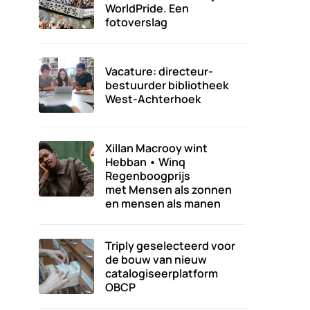
WorldPride. Een
fotoverslag
Vacature: directeur-
bestuurder bibliotheek
West-Achterhoek
Xillan Macrooy wint
Hebban • Winq
Regenboogprijs
met Mensen als zonnen
en mensen als manen
Triply geselecteerd voor
de bouw van nieuw
catalogiseerplatform
OBCP