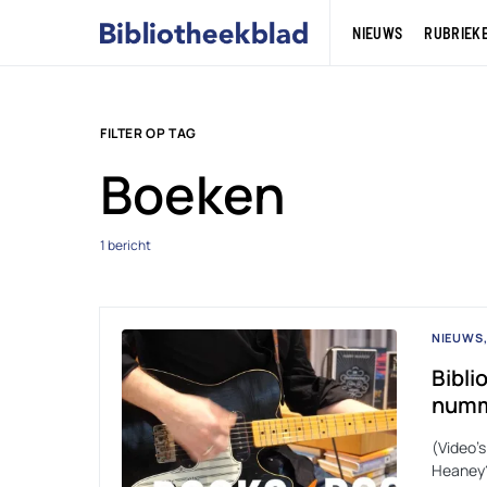
NIEUWS
RUBRIEK
FILTER OP TAG
Boeken
1 bericht
NIEUWS
Bibli
numm
(Video’
Heaney?