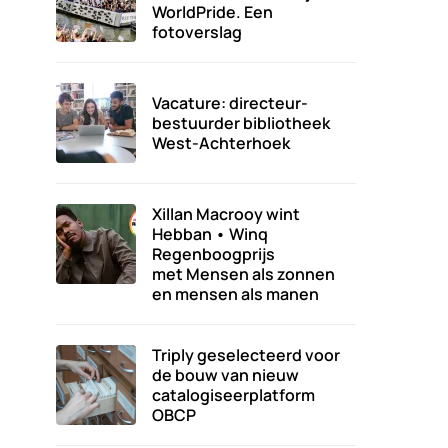
WorldPride. Een
fotoverslag
Vacature: directeur-
bestuurder bibliotheek
West-Achterhoek
Xillan Macrooy wint
Hebban • Winq
Regenboogprijs
met Mensen als zonnen
en mensen als manen
Triply geselecteerd voor
de bouw van nieuw
catalogiseerplatform
OBCP