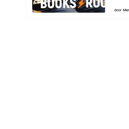
door
Men