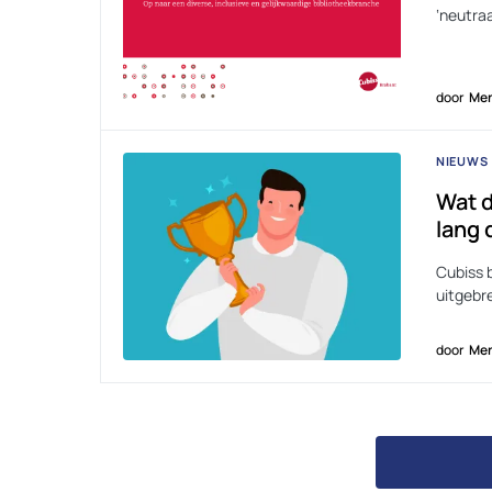
‘neutraa
door
Men
NIEUWS
Wat d
lang
Cubiss 
uitgebr
door
Men