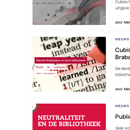
Cubiss 
uitgave
door
Men
NIEUWS
Cubis
Brab
De derd
bibliot
door
Men
NIEUWS
Publi
Vaak wor