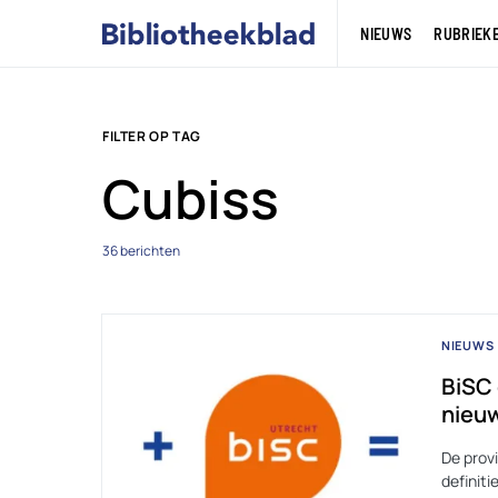
NIEUWS
RUBRIEK
FILTER OP TAG
Cubiss
36 berichten
NIEUWS
BiSC 
nieuw
De prov
definiti