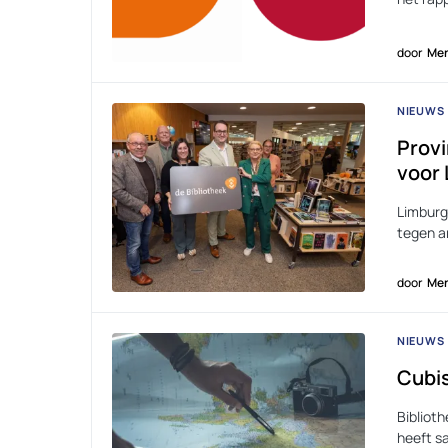
door
Men
NIEUWS
Provi
voor 
Limburg 
tegen a
door
Men
NIEUWS
Cubis
Biblioth
heeft s