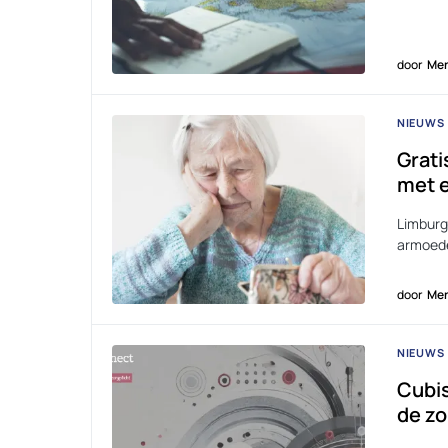
door
Men
NIEUWS
Grati
met e
Limburg 
armoede
door
Men
NIEUWS
Cubis
de zo