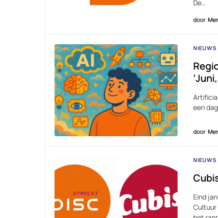
De…
door
Men
NIEUWS
Regio
‘Juni
Artifici
een dage
door
Men
NIEUWS
Cubis
Eind ja
Cultuur 
het rapp