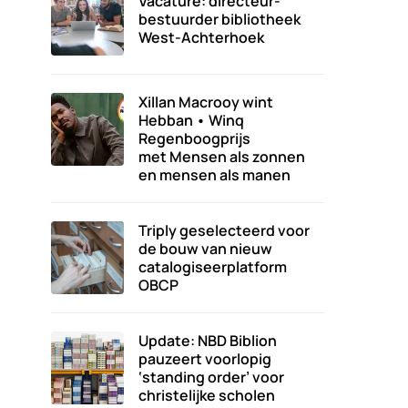
Vacature: directeur-
bestuurder bibliotheek
West-Achterhoek
Xillan Macrooy wint
Hebban • Winq
Regenboogprijs
met Mensen als zonnen
en mensen als manen
Triply geselecteerd voor
de bouw van nieuw
catalogiseerplatform
OBCP
Update: NBD Biblion
pauzeert voorlopig
‘standing order’ voor
christelijke scholen