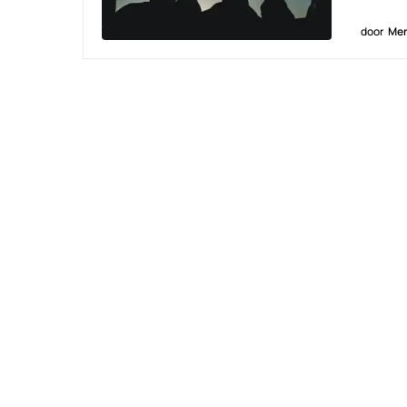
door
Men