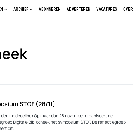
EN
ARCHIEF
ABONNEREN
ADVERTEREN
VACATURES
OVER
theek
osium STOF (28/11)
nden mededeling) Op maandag 28 november organiseert de
iegroep Digitale Bibliotheek het symposium STOF. De reflectiegroep
eert dit…