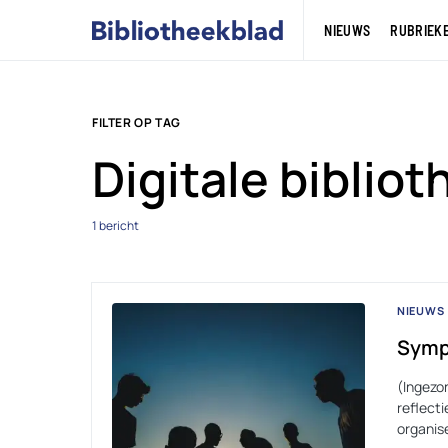
NIEUWS
RUBRIEK
FILTER OP TAG
Digitale biblio
1 bericht
NIEUWS
Symp
(Ingezo
reflect
organis