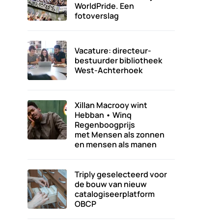
WorldPride. Een
fotoverslag
Vacature: directeur-
bestuurder bibliotheek
West-Achterhoek
Xillan Macrooy wint
Hebban • Winq
Regenboogprijs
met Mensen als zonnen
en mensen als manen
Triply geselecteerd voor
de bouw van nieuw
catalogiseerplatform
OBCP