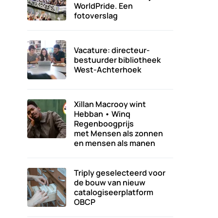
WorldPride. Een
fotoverslag
Vacature: directeur-
bestuurder bibliotheek
West-Achterhoek
Xillan Macrooy wint
Hebban • Winq
Regenboogprijs
met Mensen als zonnen
en mensen als manen
Triply geselecteerd voor
de bouw van nieuw
catalogiseerplatform
OBCP