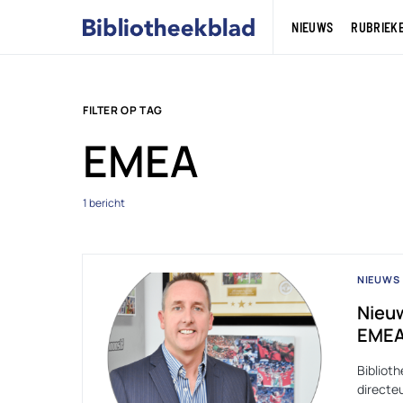
NIEUWS
RUBRIEK
FILTER OP TAG
EMEA
1 bericht
NIEUWS
Nieuw
EME
Bibliot
directe