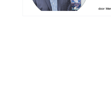
door
Men