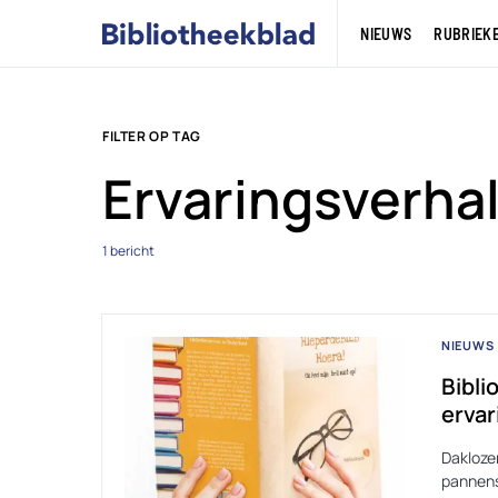
NIEUWS
RUBRIEK
FILTER OP TAG
Ervaringsverha
1 bericht
NIEUWS
Bibli
ervar
Daklozen
pannens