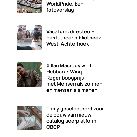
WorldPride. Een
fotoverslag
Vacature: directeur-
bestuurder bibliotheek
West-Achterhoek
Xillan Macrooy wint
Hebban • Winq
Regenboogprijs
met Mensen als zonnen
en mensen als manen
Triply geselecteerd voor
de bouw van nieuw
catalogiseerplatform
OBCP