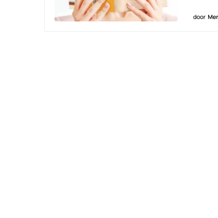
door
Men