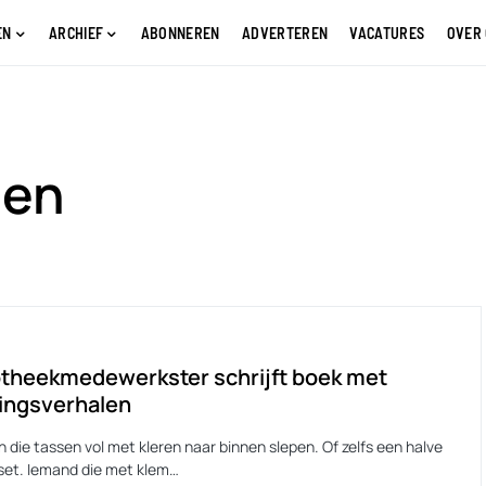
EN
ARCHIEF
ABONNEREN
ADVERTEREN
VACATURES
OVER
len
otheekmedewerkster schrijft boek met
ingsverhalen
 die tassen vol met kleren naar binnen slepen. Of zelfs een halve
et. Iemand die met klem…