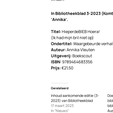
In Bibliotheekblad 3-2023 (Komt 
‘Annika’.
Titel:
HieperdeBIEB Hoera!
(Ik had mijn bril niet op)
Ondertitel:
Waargebeurde verhale
Auteur:
Annika Vleuten
Uitgeverij:
Boekscout
ISBN:
9789464683356
Prijs:
€21,50
Gerelateerd
Inhoud aankomende editie (3-
Doe
2023) van Bibliotheekblad
bib
17 maart 2023
bib
In "Nieuws"
Au