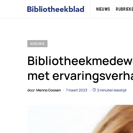
NIEUWS
RUBRIEK
NIEUWS
Bibliotheekmedewe
met ervaringsverh
door
Menno Goosen
7 maart 2023
2 minuten leestijd