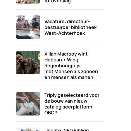
fotoverslag
Vacature: directeur-
bestuurder bibliotheek
West-Achterhoek
Xillan Macrooy wint
Hebban • Winq
Regenboogprijs
met Mensen als zonnen
en mensen als manen
Triply geselecteerd voor
de bouw van nieuw
catalogiseerplatform
OBCP
Update: NBD Biblion