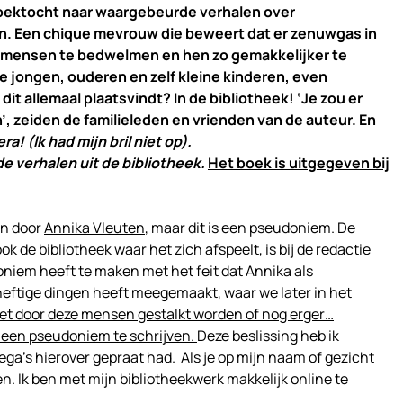
 zoektocht naar waargebeurde verhalen over
n. Een chique mevrouw die beweert dat er zenuwgas in
mensen te bedwelmen en hen zo gemakkelijker te
jongen, ouderen en zelf kleine kinderen, even
dit allemaal plaatsvindt? In de bibliotheek! ‘Je zou er
, zeiden de familieleden en vrienden van de auteur. En
! (Ik had mijn bril niet op).
 verhalen uit de bibliotheek.
Het boek is uitgegeven bij
en door
Annika Vleuten
, maar dit is een pseudoniem. De
 de bibliotheek waar het zich afspeelt, is bij de redactie
niem heeft te maken met het feit dat Annika als
eftige dingen heeft meegemaakt, waar we later in het
 niet door deze mensen gestalkt worden of nog erger…
 een pseudoniem te schrijven.
Deze beslissing heb ik
ga’s hierover gepraat had. Als je op mijn naam of gezicht
gen. Ik ben met mijn bibliotheekwerk makkelijk online te