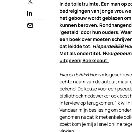
in de toiletruimte. Een man op
bedreigingen van jonge vrouwe
het gebouw wordt geblazen om 
kunnen beroven. Rondhangende 
‘gestald’ door hun ouders. Waar 
een boek over moeten schrijven’
dat leidde tot:
HieperdeBIEB Hoera
Met als ondertitel:
Waargebeurde
uitgeverij Boekscout.
HieperdeBIEB Hoera!
Is geschrev
echte naam van de auteur, maar ook
bekend. De keuze voor een pseudo
bibliotheekmedewerker ook best h
interview op terugkomen.
‘Ik wil
Vandaar mijn beslissing om onder
genomen nadat ik met enkele colle
zoekt kom je mij al snel online te
vinden.’