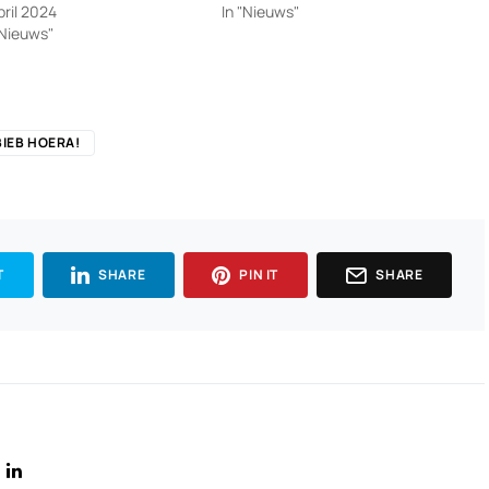
pril 2024
In "Nieuws"
"Nieuws"
IEB HOERA!
T
SHARE
PIN IT
SHARE