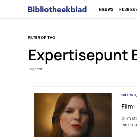
NIEUWS
RUBRIEK
FILTER OP TAG
Expertisepunt 
1 bericht
NIEUWS
Film:
(Film st
met taal