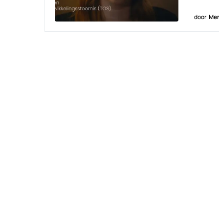
door
Men