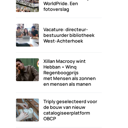
WorldPride. Een
fotoverslag
Vacature: directeur-
bestuurder bibliotheek
West-Achterhoek
Xillan Macrooy wint
Hebban • Winq
Regenboogprijs
met Mensen als zonnen
en mensen als manen
Triply geselecteerd voor
de bouw van nieuw
catalogiseerplatform
OBCP