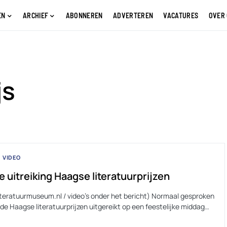
EN
ARCHIEF
ABONNEREN
ADVERTEREN
VACATURES
OVER
js
VIDEO
e uitreiking Haagse literatuurprijzen
literatuurmuseum.nl / video’s onder het bericht) Normaal gesproken
de Haagse literatuurprijzen uitgereikt op een feestelijke middag…