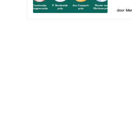
door
Men