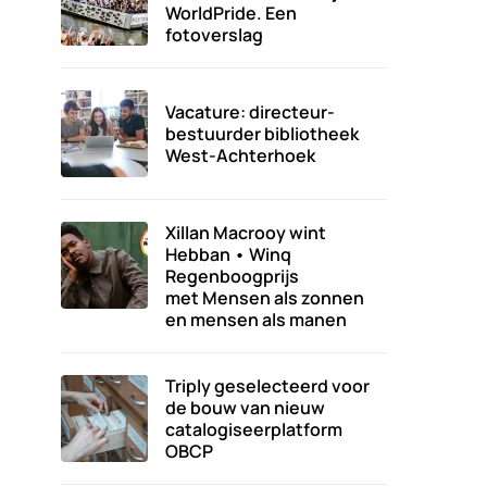
WorldPride. Een
fotoverslag
Vacature: directeur-
bestuurder bibliotheek
West-Achterhoek
Xillan Macrooy wint
Hebban • Winq
Regenboogprijs
met Mensen als zonnen
en mensen als manen
Triply geselecteerd voor
de bouw van nieuw
catalogiseerplatform
OBCP