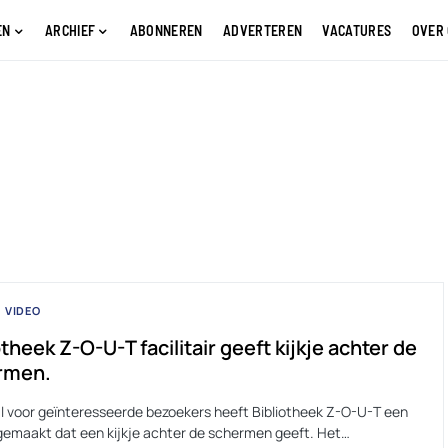
EN
ARCHIEF
ABONNEREN
ADVERTEREN
VACATURES
OVER
VIDEO
otheek Z-O-U-T facilitair geeft kijkje achter de
rmen.
l voor geïnteresseerde bezoekers heeft Bibliotheek Z-O-U-T een
 gemaakt dat een kijkje achter de schermen geeft. Het…