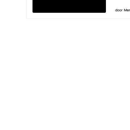
door
Men