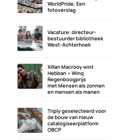
WorldPride. Een
fotoverslag
Vacature: directeur-
bestuurder bibliotheek
West-Achterhoek
Xillan Macrooy wint
Hebban • Winq
Regenboogprijs
met Mensen als zonnen
en mensen als manen
Triply geselecteerd voor
de bouw van nieuw
catalogiseerplatform
OBCP