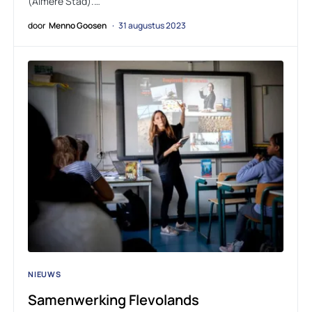
(Almere Stad).…
door
Menno Goosen
31 augustus 2023
NIEUWS
Samenwerking Flevolands