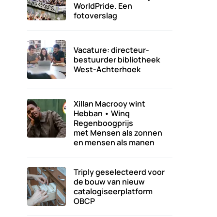
WorldPride. Een
fotoverslag
Vacature: directeur-
bestuurder bibliotheek
West-Achterhoek
Xillan Macrooy wint
Hebban • Winq
Regenboogprijs
met Mensen als zonnen
en mensen als manen
Triply geselecteerd voor
de bouw van nieuw
catalogiseerplatform
OBCP