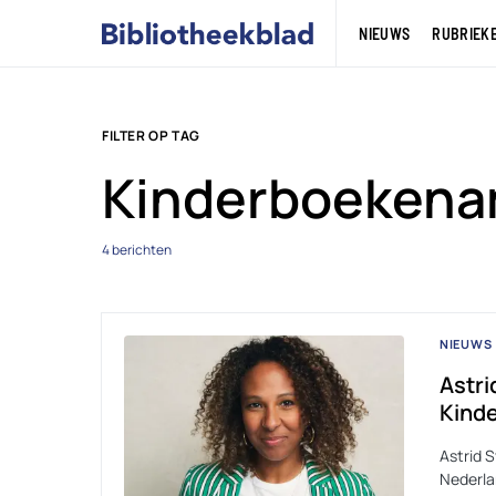
NIEUWS
RUBRIEK
FILTER OP TAG
Kinderboeken
4 berichten
NIEUWS
Astri
Kind
Astrid 
Nederla