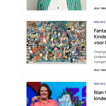
door
Men
NIEUWS
Fanta
Kind
voor 
Onlangs
Kinderb
voorgan
door
Men
NIEUWS
Rian 
kind