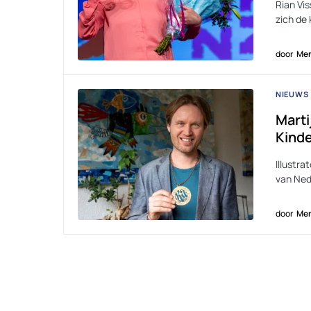
Rian Vi
zich de
door
Men
NIEUWS
Marti
Kind
Illustr
van Ned
door
Men