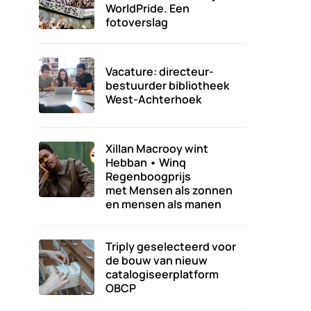
WorldPride. Een
fotoverslag
Vacature: directeur-
bestuurder bibliotheek
West-Achterhoek
Xillan Macrooy wint
Hebban • Winq
Regenboogprijs
met Mensen als zonnen
en mensen als manen
Triply geselecteerd voor
de bouw van nieuw
catalogiseerplatform
OBCP