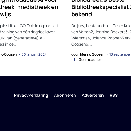
otheek, mediatheek en
Bibliotheekspecialist
wijs
bekend
gsinstituut GO Opleidingen start
De jury, bestaande uit Peter Kok
training van één dagdeel over
van Velzen2, Jeanine Deckers3, 
uik van (generatieve) AI-
Wiersma4, Jolanda Robben5 en
es in de…
Goosen6,…
no Goosen
30 januari 2024
door
Menno Goosen
13 september
Geen reacties
Privacyverklaring
Abonneren
Adverteren
RSS