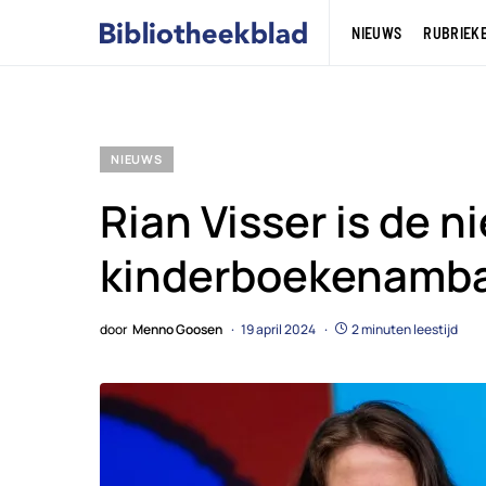
NIEUWS
RUBRIEK
NIEUWS
Rian Visser is de 
kinderboekenamb
door
Menno Goosen
19 april 2024
2 minuten leestijd