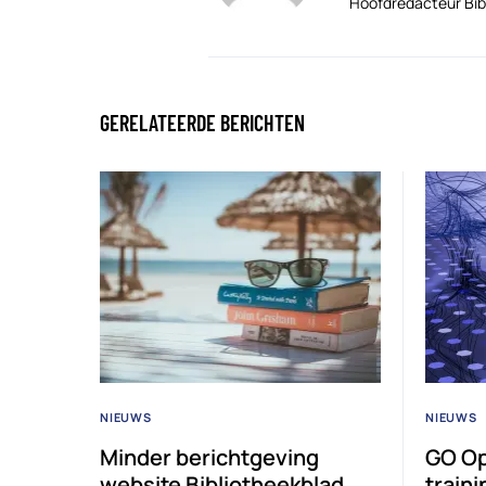
Hoofdredacteur Bib
GERELATEERDE BERICHTEN
NIEUWS
NIEUWS
Minder berichtgeving
GO Op
website Bibliotheekblad
traini