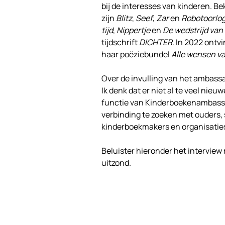
bij de interesses van kinderen. 
zijn
Blitz
,
Seef
,
Zar
en
Robotoorlo
tijd
,
Nippertje
en
De wedstrijd van
tijdschrift
DICHTER
. In 2022 ontv
haar poëziebundel
Alle wensen va
Over de invulling van het ambassad
Ik denk dat er niet al te veel nieu
functie van Kinderboekenambassad
verbinding te zoeken met ouders, 
kinderboekmakers en organisaties
Beluister hieronder het interview
uitzond.