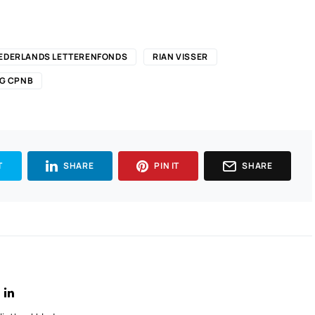
EDERLANDS LETTERENFONDS
RIAN VISSER
NG CPNB
T
SHARE
PIN IT
SHARE