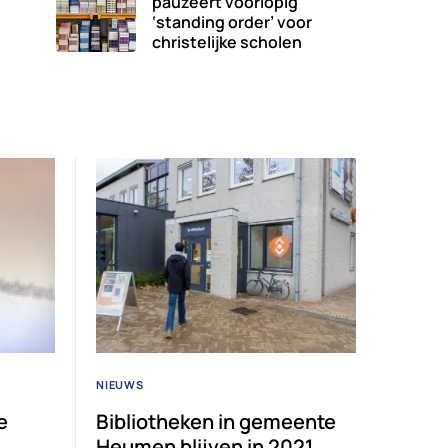
pauzeert voorlopig
‘standing order’ voor
christelijke scholen
NIEUWS
e
Bibliotheken in gemeente
Heumen blijven in 2021