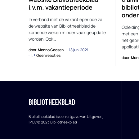
i.v.m. vakantieperiode
bibli
onder
In verband met de vakantieperiode zal
de website van Bibliotheekblad de
Opleidin
komende weken minder vaak geüpdate
met een 
worden. Ook…
het gebr
applicati
door
Menno Goosen
18 juni 2021
Geen reacties
door
Men
BIBLIOTHEEKBLAD
Bibliotheekblad is een uitgave van Uitgeverij
IP BV © 2023 Bibliotheekblad