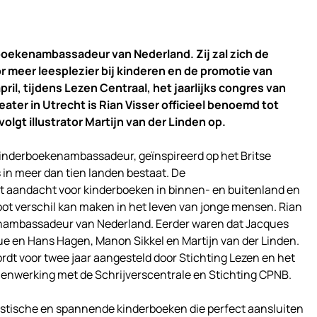
boekenambassadeur van Nederland. Zij zal zich de
 meer leesplezier bij kinderen en de promotie van
ril, tijdens Lezen Centraal, het jaarlijks congres van
eater in Utrecht is Rian Visser officieel benoemd tot
lgt illustrator Martijn van der Linden op.
inderboekenambassadeur, geïnspireerd op het Britse
s in meer dan tien landen bestaat. De
aandacht voor kinderboeken in binnen- en buitenland en
oot verschil kan maken in het leven van jonge mensen. Rian
enambassadeur van Nederland. Eerder waren dat Jacques
ue en Hans Hagen, Manon Sikkel en Martijn van der Linden.
t voor twee jaar aangesteld door Stichting Lezen en het
enwerking met de Schrijverscentrale en Stichting CPNB.
ristische en spannende kinderboeken die perfect aansluiten