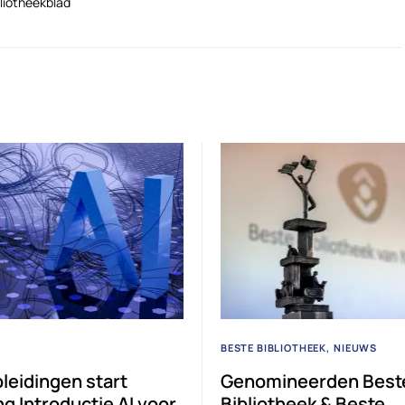
liotheekblad
BESTE BIBLIOTHEEK
NIEUWS
leidingen start
Genomineerden Best
ng Introductie AI voor
Bibliotheek & Beste