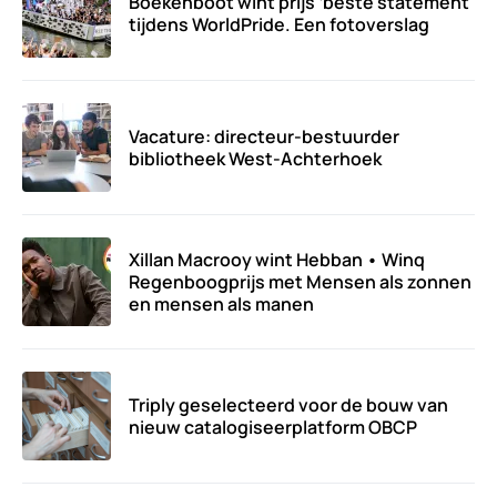
Boekenboot wint prijs ‘beste statement’
tijdens WorldPride. Een fotoverslag
Vacature: directeur-bestuurder
bibliotheek West-Achterhoek
Xillan Macrooy wint Hebban • Winq
Regenboogprijs met Mensen als zonnen
en mensen als manen
Triply geselecteerd voor de bouw van
nieuw catalogiseerplatform OBCP