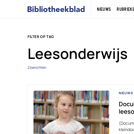
NIEUWS
RUBRIEK
FILTER OP TAG
Leesonderwijs
2 berichten
NIEUWS
Docum
leeso
(Documen
kleindoc