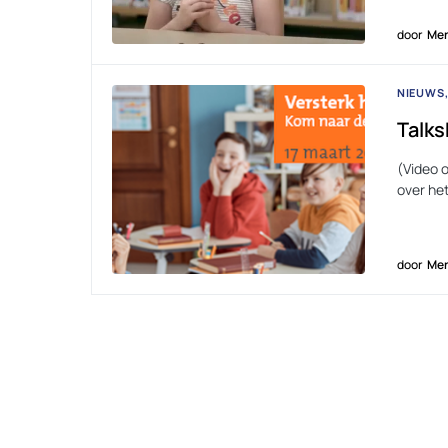
door
Men
NIEUWS
Talks
(Video 
over het
door
Men