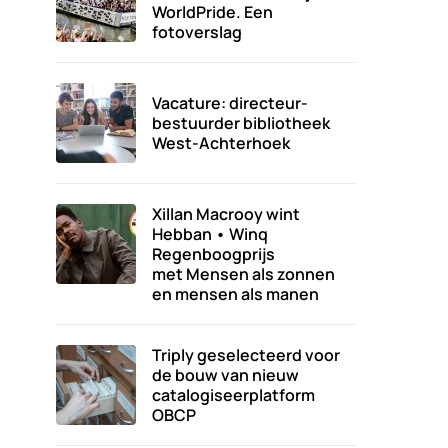
WorldPride. Een
fotoverslag
Vacature: directeur-
bestuurder bibliotheek
West-Achterhoek
Xillan Macrooy wint
Hebban • Winq
Regenboogprijs
met Mensen als zonnen
en mensen als manen
Triply geselecteerd voor
de bouw van nieuw
catalogiseerplatform
OBCP