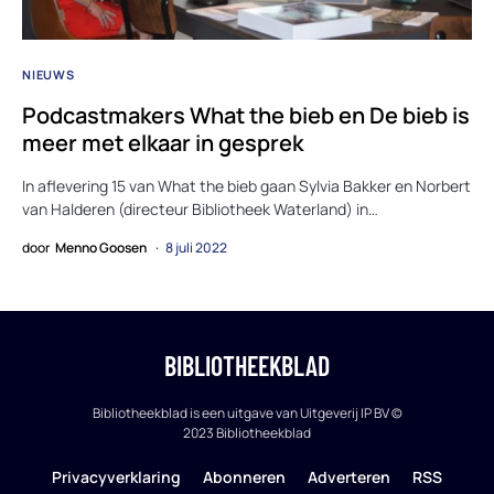
NIEUWS
Podcastmakers What the bieb en De bieb is
meer met elkaar in gesprek
In aflevering 15 van What the bieb gaan Sylvia Bakker en Norbert
van Halderen (directeur Bibliotheek Waterland) in…
door
Menno Goosen
8 juli 2022
BIBLIOTHEEKBLAD
Bibliotheekblad is een uitgave van Uitgeverij IP BV ©
2023 Bibliotheekblad
Privacyverklaring
Abonneren
Adverteren
RSS