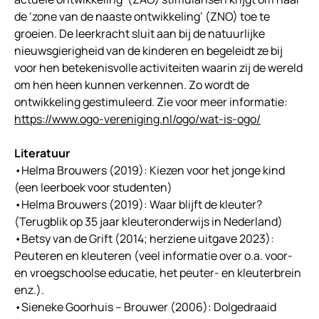
de ‘zone van de naaste ontwikkeling’ (ZNO) toe te
groeien. De leerkracht sluit aan bij de natuurlijke
nieuwsgierigheid van de kinderen en begeleidt ze bij
voor hen betekenisvolle activiteiten waarin zij de wereld
om hen heen kunnen verkennen. Zo wordt de
ontwikkeling gestimuleerd. Zie voor meer informatie:
https://www.ogo-vereniging.nl/ogo/wat-is-ogo/
Literatuur
•Helma Brouwers (2019): Kiezen voor het jonge kind
(een leerboek voor studenten)
•Helma Brouwers (2019): Waar blijft de kleuter?
(Terugblik op 35 jaar kleuteronderwijs in Nederland)
•Betsy van de Grift (2014; herziene uitgave 2023):
Peuteren en kleuteren (veel informatie over o.a. voor-
en vroegschoolse educatie, het peuter- en kleuterbrein
enz.).
•Sieneke Goorhuis – Brouwer (2006): Dolgedraaid