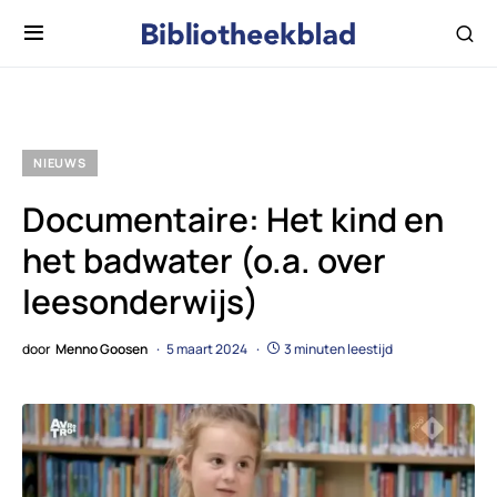
NIEUWS
Documentaire: Het kind en
het badwater (o.a. over
leesonderwijs)
door
Menno Goosen
5 maart 2024
3 minuten leestijd