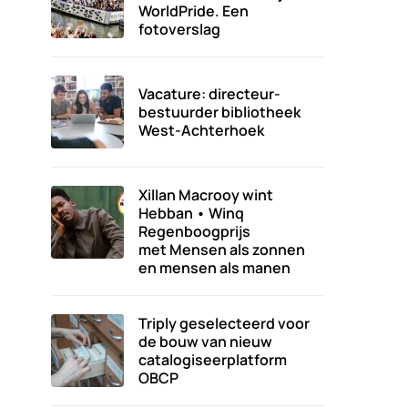
WorldPride. Een
fotoverslag
Vacature: directeur-
bestuurder bibliotheek
West-Achterhoek
Xillan Macrooy wint
Hebban • Winq
Regenboogprijs
met Mensen als zonnen
en mensen als manen
Triply geselecteerd voor
de bouw van nieuw
catalogiseerplatform
OBCP