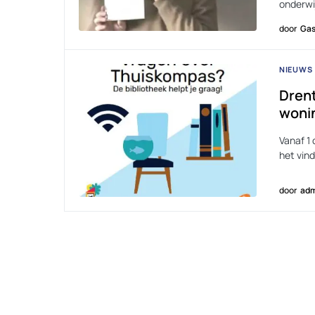
onderwi
door
Gas
NIEUWS
Drent
woni
Vanaf 1 
het vin
door
adm