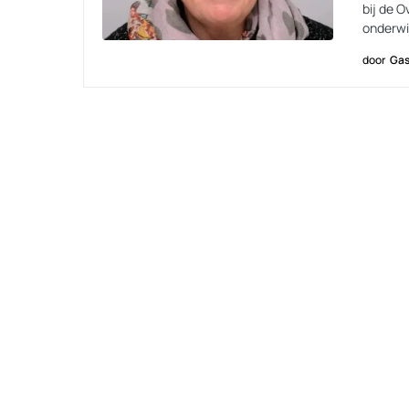
bij de O
onderwi
door
Gas