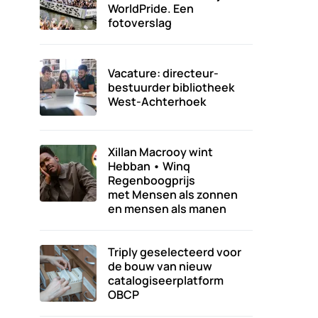
WorldPride. Een
fotoverslag
Vacature: directeur-
bestuurder bibliotheek
West-Achterhoek
Xillan Macrooy wint
Hebban • Winq
Regenboogprijs
met Mensen als zonnen
en mensen als manen
Triply geselecteerd voor
de bouw van nieuw
catalogiseerplatform
OBCP