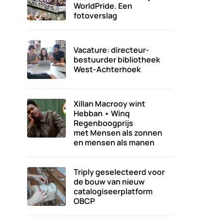
WorldPride. Een
fotoverslag
Vacature: directeur-
bestuurder bibliotheek
West-Achterhoek
Xillan Macrooy wint
Hebban • Winq
Regenboogprijs
met Mensen als zonnen
en mensen als manen
Triply geselecteerd voor
de bouw van nieuw
catalogiseerplatform
OBCP