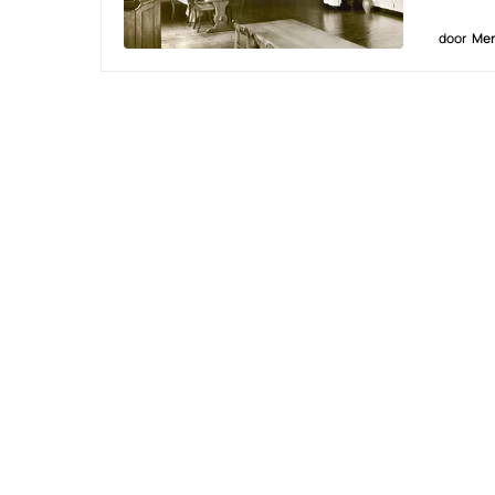
door
Men