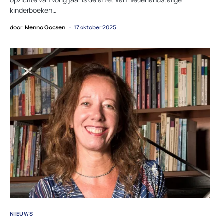
kinderboeken…
door
Menno Goosen
17 oktober 2025
NIEUWS