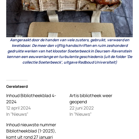
Aangeraakt door de handen van vele zusters, gebruikt, verweerd en
kwetsbaar. De meer dan vijftig handschriften en ruim zeshonderd
gedrukte werken van het klooster Soeterbeeck in Deursen-Ravenstein
kennen een eeuwenlange en turbulente geschiedenis (uit de folder ‘De
collectie Soeterbeeck’, uitgave Radboud Universiteit)
Gerelateerd
Inhoud Bibliotheekblad 4-
Artis bibliotheek weer
2024
geopend
12 april 2024
22 juni 2022
In "Nieuws"
In "Nieuws"
Inhoud nieuwste nummer
Bibliotheekblad (1-2023),
komt uit rond 27 januari