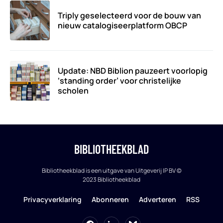
Triply geselecteerd voor de bouw van
nieuw catalogiseerplatform OBCP
Update: NBD Biblion pauzeert voorlopig
‘standing order’ voor christelijke
scholen
BIBLIOTHEEKBLAD
Bibliotheekblad is een uitgave van Uitgeverij IP BV ©
2023 Bibliotheekblad
Privacyverklaring
Abonneren
Adverteren
RSS