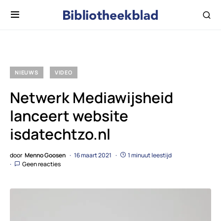
NIEUWS
VIDEO
Netwerk Mediawijsheid
lanceert website
isdatechtzo.nl
door
Menno Goosen
16 maart 2021
1 minuut leestijd
Geen reacties