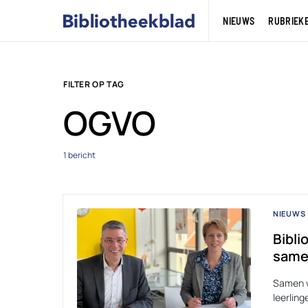
NIEUWS
RUBRIEK
FILTER OP TAG
OGVO
1 bericht
NIEUWS
Bibli
same
Samen w
leerlin