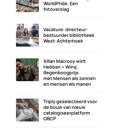
WorldPride. Een
fotoverslag
Vacature: directeur-
bestuurder bibliotheek
West-Achterhoek
Xillan Macrooy wint
Hebban • Winq
Regenboogprijs
met Mensen als zonnen
en mensen als manen
Triply geselecteerd voor
de bouw van nieuw
catalogiseerplatform
OBCP