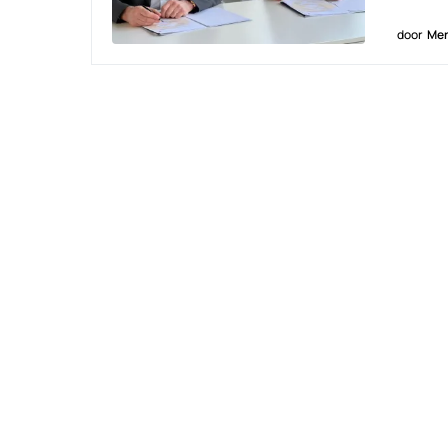
door
Men