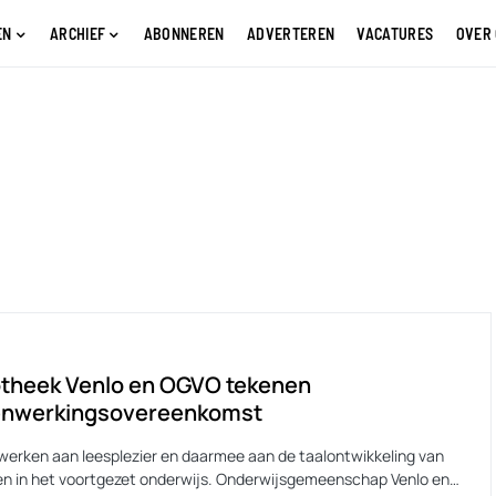
EN
ARCHIEF
ABONNEREN
ADVERTEREN
VACATURES
OVER
otheek Venlo en OGVO tekenen
nwerkingsovereenkomst
erken aan leesplezier en daarmee aan de taalontwikkeling van
gen in het voortgezet onderwijs. Onderwijsgemeenschap Venlo en…