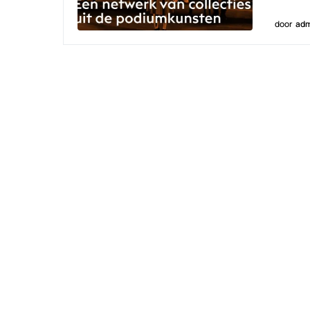
door
adm