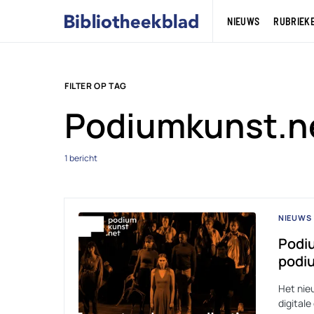
NIEUWS
RUBRIEK
FILTER OP TAG
Podiumkunst.n
1 bericht
NIEUWS
Podiu
podi
Het nie
digital