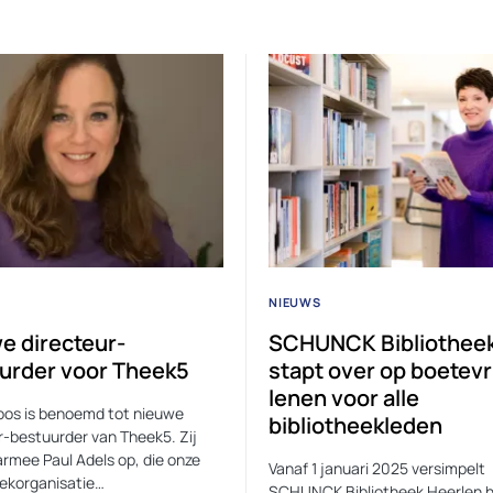
NIEUWS
e directeur-
SCHUNCK Bibliothee
urder voor Theek5
stapt over op boetevr
lenen voor alle
oos is benoemd tot nieuwe
bibliotheekleden
r-bestuurder van Theek5. Zij
armee Paul Adels op, die onze
Vanaf 1 januari 2025 versimpelt
eekorganisatie…
SCHUNCK Bibliotheek Heerlen 