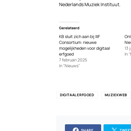
Nederlands Muziek Instituut.
Gerelateerd
KB sluit zich aan bij IIIF
Onl
Consortium: nieuwe
Nie
mogelijkheden voor digitaal
13 
erfgoed
In 
7 februari 2025
In "Nieuws"
DIGITAAL ERFGOED
MUZIEKWEB
SHARE
TWEE