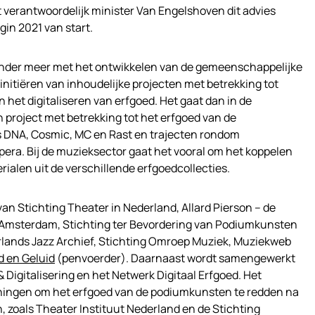
t verantwoordelijk minister Van Engelshoven dit advies
in 2021 van start.
onder meer met het ontwikkelen van de gemeenschappelijke
initiëren van inhoudelijke projecten met betrekking tot
het digitaliseren van erfgoed. Het gaat dan in de
 project met betrekking tot het erfgoed van de
s DNA, Cosmic, MC en Rast en trajecten rondom
pera. Bij de muzieksector gaat het vooral om het koppelen
alen uit de verschillende erfgoedcollecties.
van Stichting Theater in Nederland, Allard Pierson – de
an Amsterdam, Stichting ter Bevordering van Podiumkunsten
lands Jazz Archief, Stichting Omroep Muziek, Muziekweb
d en Geluid
(penvoerder). Daarnaast wordt samengewerkt
 Digitalisering en het Netwerk Digitaal Erfgoed. Het
panningen om het erfgoed van de podiumkunsten te redden na
n, zoals Theater Instituut Nederland en de Stichting