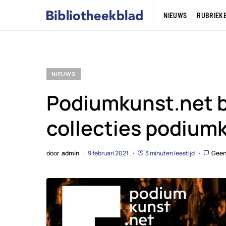
NIEUWS
RUBRIEK
NIEUWS
Podiumkunst.net b
collecties podium
door
admin
9 februari 2021
3 minuten leestijd
Geen