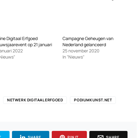
ine Digitaal Erfgoed
Campagne Geheugen van
uwsjaarevent op 21 januari
Nederland gelanceerd
januari 2022
25 november 2020
"Nieuws"
In "Nieuws"
NETWERK DIGITAAL ERFGOED
PODIUMKUNST.NET
T
SHARE
PIN IT
SHARE