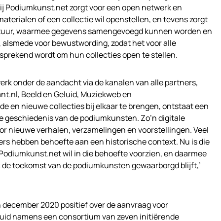
rbij Podiumkunst.net zorgt voor een open netwerk en
aterialen of een collectie wil openstellen, en tevens zorgt
ructuur, waarmee gegevens samengevoegd kunnen worden en
d, alsmede voor bewustwording, zodat het voor alle
sprekend wordt om hun collecties open te stellen.
rk onder de aandacht via de kanalen van alle partners,
nt.nl, Beeld en Geluid, Muziekweb en
e en nieuwe collecties bij elkaar te brengen, ontstaat een
de geschiedenis van de podiumkunsten. Zo’n digitale
voor nieuwe verhalen, verzamelingen en voorstellingen. Veel
s hebben behoefte aan een historische context. Nu is die
. Podiumkunst.net wil in die behoefte voorzien, en daarmee
k de toekomst van de podiumkunsten gewaarborgd blijft,’
n december 2020 positief over de aanvraag voor
luid namens een consortium van zeven initiërende