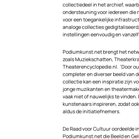
collectiedeel in het archief, waa
ondersteuning voor iedereen die m
voor een toegankelijke infrast
analoge collecties gedigitaliseer
instellingen eenvoudig en vanzelf
Podiumkunst.net brengt het netwe
zoals Muziekschatten, Theaterkra
Theaterencyclopedie.nl. ‘Door oud
completer en diverser beeld van 
collectie kan een inspiratie zijn 
jonge muzikanten en theatermaker
vaak niet of nauwelijks te vinden
kunstenaars inspireren, zodat oo
aldus de initiatiefnemers.
De Raad voor Cultuur oordeelde i
Podiumkunst.net die Beeld en Ge