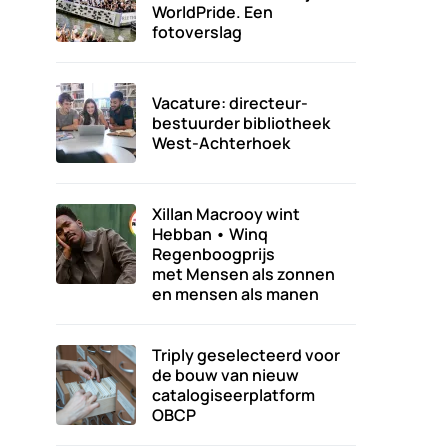
WorldPride. Een
fotoverslag
Vacature: directeur-
bestuurder bibliotheek
West-Achterhoek
Xillan Macrooy wint
Hebban • Winq
Regenboogprijs
met Mensen als zonnen
en mensen als manen
Triply geselecteerd voor
de bouw van nieuw
catalogiseerplatform
OBCP