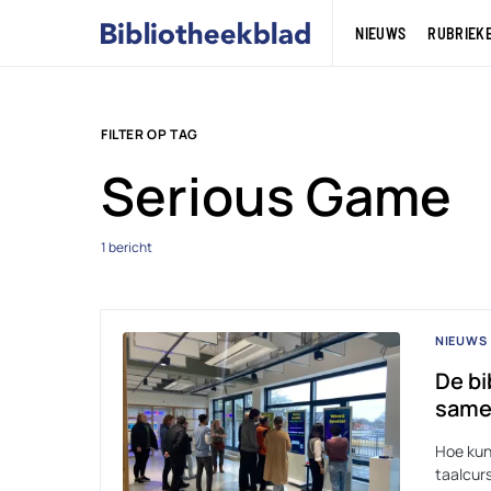
NIEUWS
RUBRIEK
FILTER OP TAG
Serious Game
1 bericht
NIEUWS
De b
same
Hoe kun
taalcur