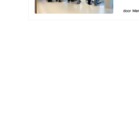
door
Men