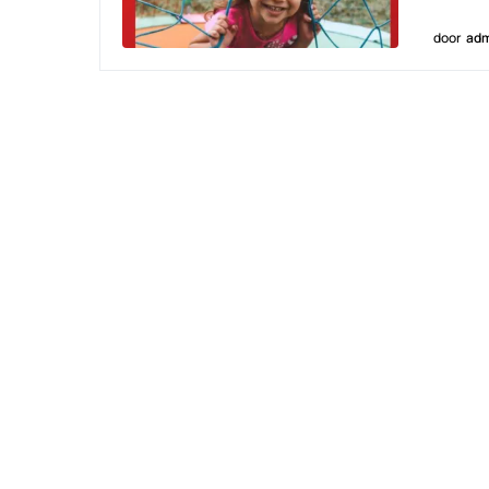
door
adm