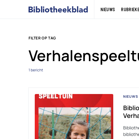
NIEUWS
RUBRIEK
FILTER OP TAG
Verhalenspeelt
1 bericht
NIEUWS
Bibli
Verha
Bibliot
bibliot