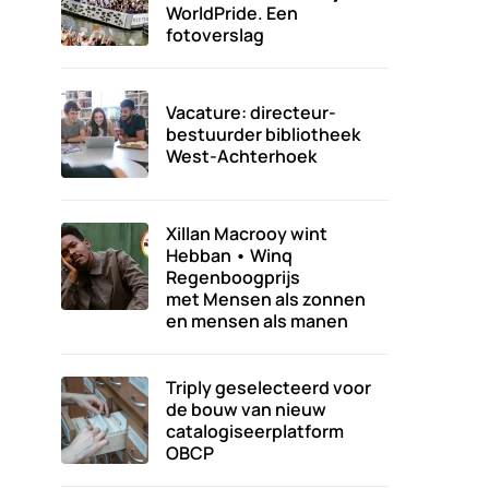
WorldPride. Een
fotoverslag
Vacature: directeur-
bestuurder bibliotheek
West-Achterhoek
Xillan Macrooy wint
Hebban • Winq
Regenboogprijs
met Mensen als zonnen
en mensen als manen
Triply geselecteerd voor
de bouw van nieuw
catalogiseerplatform
OBCP