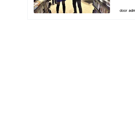
door
adm