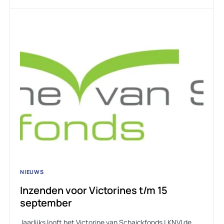
NIEUWS
Inzenden voor Victorines t/m 15
september
Jaarlijks looft het Victorine van Schaickfonds | KNVI de