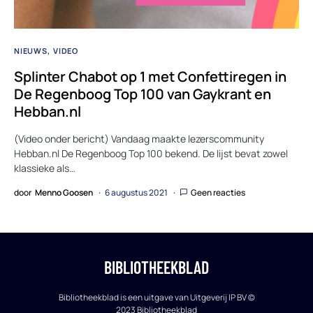
NIEUWS
VIDEO
Splinter Chabot op 1 met Confettiregen in
De Regenboog Top 100 van Gaykrant en
Hebban.nl
(Video onder bericht) Vandaag maakte lezerscommunity
Hebban.nl De Regenboog Top 100 bekend. De lijst bevat zowel
klassieke als…
door
Menno Goosen
6 augustus 2021
Geen reacties
BIBLIOTHEEKBLAD
Bibliotheekblad is een uitgave van Uitgeverij IP BV ©
2023 Bibliotheekblad