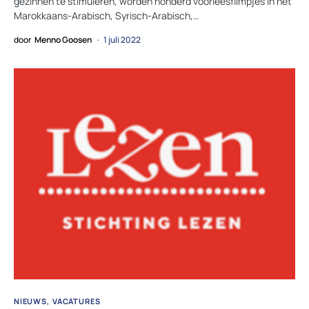
gezinnen te stimuleren, worden honderd voorleesfilmpjes in het
Marokkaans-Arabisch, Syrisch-Arabisch,…
door
Menno Goosen
1 juli 2022
NIEUWS
VACATURES