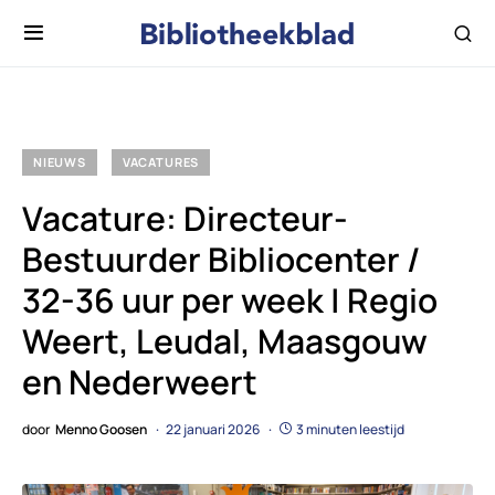
NIEUWS
VACATURES
Vacature: Directeur-
Bestuurder Bibliocenter /
32-36 uur per week | Regio
Weert, Leudal, Maasgouw
en Nederweert
door
Menno Goosen
22 januari 2026
3 minuten leestijd