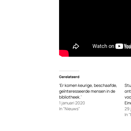
Gerelateerd
‘Er komen keurige, beschaafde,
Stu
geïnteresseerde mensen in de
ont
bibliotheek.’
voo
1 januari 2020
Ei
In "Nieuws"
29 
In 