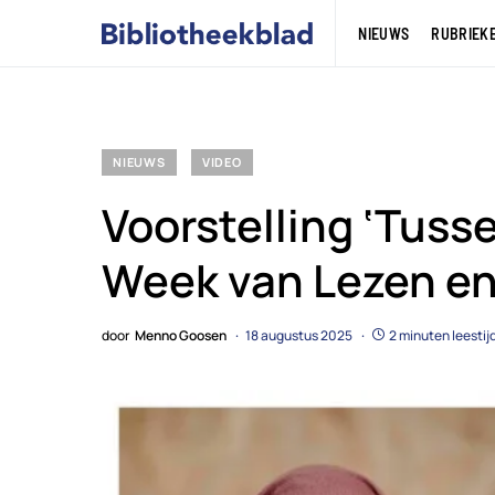
NIEUWS
RUBRIEK
NIEUWS
VIDEO
Voorstelling ‘Tusse
Week van Lezen en
door
Menno Goosen
18 augustus 2025
2 minuten leestij