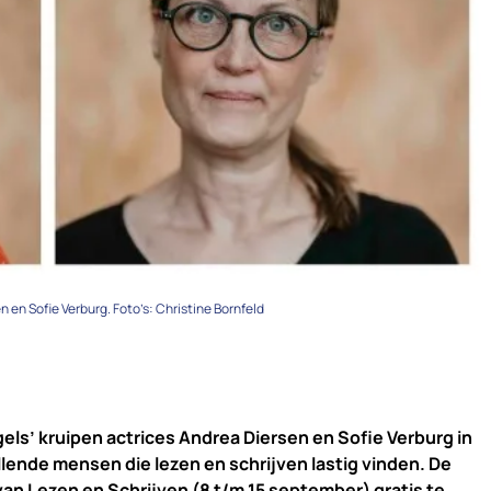
n en Sofie Verburg. Foto’s: Christine Bornfeld
gels’ kruipen actrices Andrea Diersen en Sofie Verburg in
lende mensen die lezen en schrijven lastig vinden. De
van Lezen en Schrijven (8 t/m 15 september) gratis te