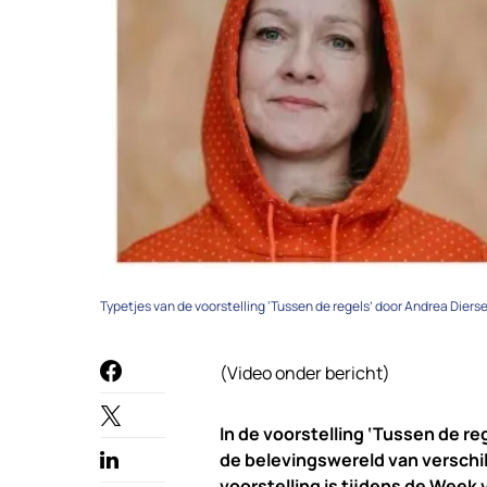
Typetjes van de voorstelling ‘Tussen de regels’ door Andrea Dierse
(Video onder bericht)
In de voorstelling ‘Tussen de re
de belevingswereld van verschil
voorstelling is tijdens de Week 