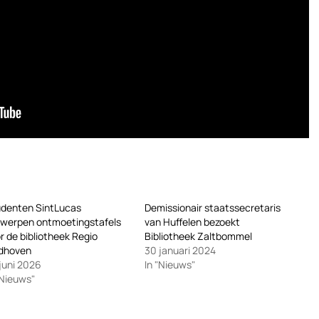
denten SintLucas
Demissionair staatssecretaris
werpen ontmoetingstafels
van Huffelen bezoekt
r de bibliotheek Regio
Bibliotheek Zaltbommel
ndhoven
30 januari 2024
juni 2026
In "Nieuws"
"Nieuws"