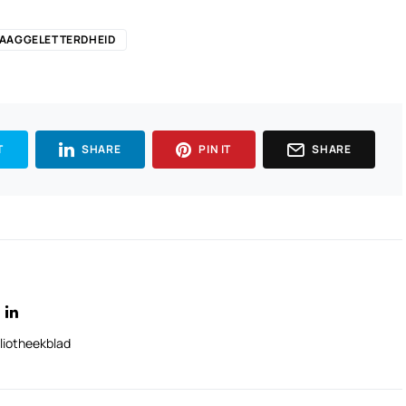
LAAGGELETTERDHEID
T
SHARE
PIN IT
SHARE
liotheekblad