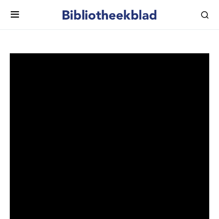
Vriendschap:
vriendschapsboeken in de
KB
Poesiealbums of vriendenboeken bestaan al heel lang
en hebben doorheen de tijd verschillende vormen
aangenomen. De KB heeft de grootste collectie
vriendschapsboeken (alba amicorum) van Nederland.
Nieuwsgierig over die collectie? Kijk dan naar deze
presentatie van conservator Jeroen Vandommele in