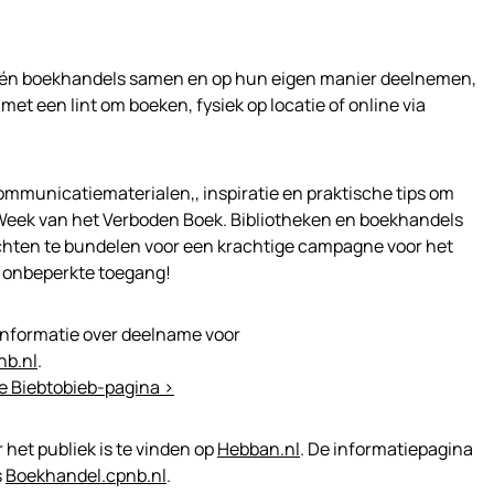
 én boekhandels samen en op hun eigen manier deelnemen,
et een lint om boeken, fysiek op locatie of online via
ommunicatiematerialen,, inspiratie en praktische tips om
Week van het Verboden Boek. Bibliotheken en boekhandels
chten te bundelen voor een krachtige campagne voor het
n onbeperkte toegang!
informatie over deelname voor
nb.nl
.
e Biebtobieb-pagina >
het publiek is te vinden op
Hebban.nl
. De informatiepagina
s
Boekhandel.cpnb.nl
.