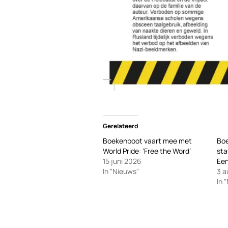
Gerelateerd
Boekenboot vaart mee met
Boe
World Pride: ‘Free the Word’
sta
15 juni 2026
Een
In "Nieuws"
3 a
In 