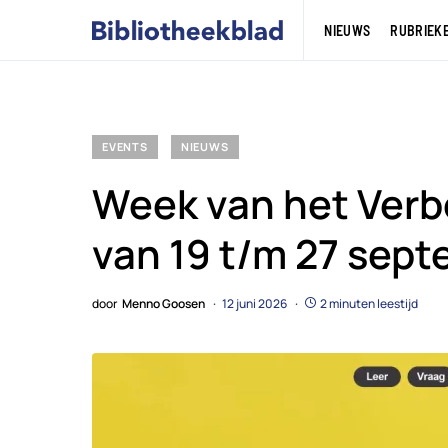
NIEUWS
RUBRIEK
EVENTS
NIEUWS
Week van het Verb
van 19 t/m 27 sep
door
Menno Goosen
12 juni 2026
2 minuten leestijd