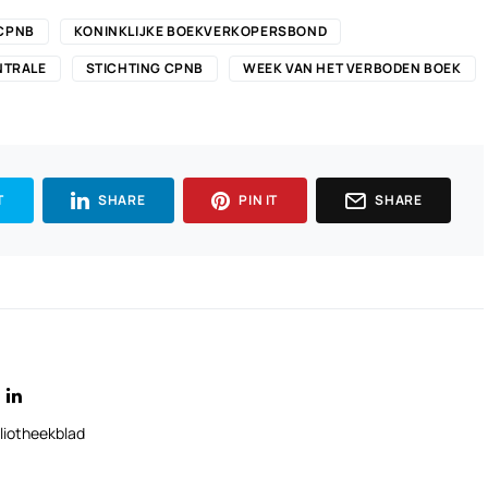
CPNB
KONINKLIJKE BOEKVERKOPERSBOND
NTRALE
STICHTING CPNB
WEEK VAN HET VERBODEN BOEK
T
SHARE
PIN IT
SHARE
liotheekblad