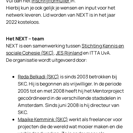
Vul dan het
inschrijfformulier
in.
Hierbij kun je ook gelijk je wensen en input voor het
netwerk leveren. Lid worden van NEXT is in het jaar
2022 kosteloos.
Het NEXT – team
NEXT is een samenwerking tussen
Stichting Kennis en
sociale Cohesie (SKC)
,
JES Rijnland
en ITTA UvA.
De organisatie wordt uitgevoerd door:
Reda Belkadi (SKC)
is sinds 2003 betrokken bij
SKC. Hij is begonnen als vrijwilliger. In de periode
2005 tot en met 2008 heeft hij het Mentorproject
gecoördineerd in de verschillende stadsdelen in
Amsterdam. Sinds juni 2008 is hij directeur van
SKC.
Maaike Kemmink (SKC)
werkt als freelancer voor
projecten die de wereld wat mooier maken en die