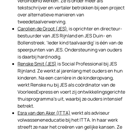
verbindend werken. Ze is onder meer als
tekstschrijver en vertaler betrokken bij een project
over alternatieve manieren van
tweedetaalverwerving.
Carolien de Groot (JES)
is oprichter en directeur-
bestuurder van JES Rijnland en JES Duin- en
Bollenstreek. ‘Ieder kind taalvaardig’ is één van de
speerpunten van JES. Ondersteuning van ouders
is daarbij hard nodig.
Renske Smit (JES)
is Social Professional bij JES
Rijnland. Ze werkt al jarenlang met ouders en hun
kinderen. Na een carrière in de kinderopvang,
werkt Renske nu bij JES als coördinator van de
VoorleesExpress en voert zij ontwikkelingsgerichte
thuisprogramma’s uit, waarbij ze ouders intensief
betrekt.
Esra van den Aker (ITTA)
werkt als adviseur
volwasseneneducatie bij het ITTA. In haar werk
streeft ze naar het creëren van gelijke kansen. Ze