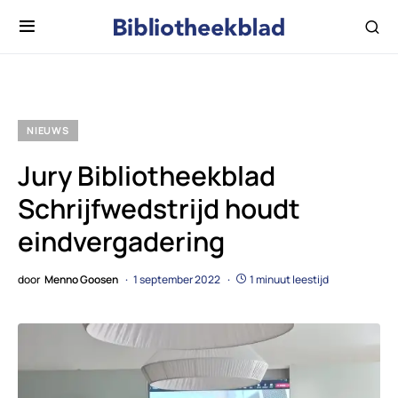
NIEUWS
Jury Bibliotheekblad
Schrijfwedstrijd houdt
eindvergadering
door
Menno Goosen
1 september 2022
1 minuut leestijd