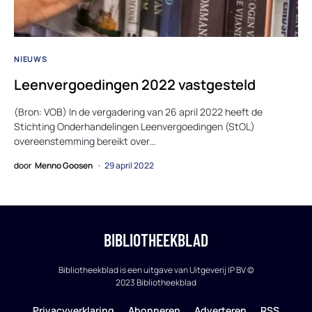
NIEUWS
Leenvergoedingen 2022 vastgesteld
(Bron: VOB) In de vergadering van 26 april 2022 heeft de
Stichting Onderhandelingen Leenvergoedingen (StOL)
overeenstemming bereikt over…
door
Menno Goosen
29 april 2022
BIBLIOTHEEKBLAD
Bibliotheekblad is een uitgave van Uitgeverij IP BV ©
2023 Bibliotheekblad
Privacyverklaring
Abonneren
Adverteren
RSS