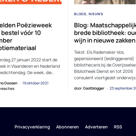
BLOGS
NIEUWS
elden Poëzieweek
Blog: Maatschappelijk
 bestel vóór 10
brede bibliotheek: o
mber
wijn in nieuwe zakken
tiemateriaal
Tekst: Els Rademaker-Vos,
gepensioneerd (leidinggevend)
rdag 27 januari 2022 start de
bibliothecaris bij de Overijsselse
ek in Vlaanderen en Nederland
Bibliotheek Dienst en tot 2006
edichtendag. De week, die…
consulent voortgezet onderwijs
no Goosen
19 oktober 2021
door
Gastblogger
23 september 
reacties
Privacyverklaring
Abonneren
Adverteren
RSS