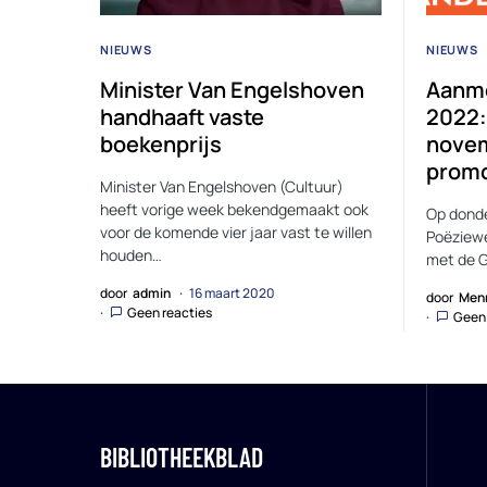
NIEUWS
NIEUWS
Minister Van Engelshoven
Aanm
handhaaft vaste
2022:
boekenprijs
nove
promo
Minister Van Engelshoven (Cultuur)
heeft vorige week bekendgemaakt ook
Op donde
voor de komende vier jaar vast te willen
Poëziewe
houden…
met de G
door
admin
16 maart 2020
door
Men
Geen reacties
Geen 
BIBLIOTHEEKBLAD