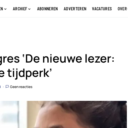
EN
ARCHIEF
ABONNEREN
ADVERTEREN
VACATURES
OVER
res ‘De nieuwe lezer:
e tijdperk’
d
Geen reacties