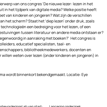
derwerp van ons congres ‘De nieuwe lezer: lezen in het
ruit in het tijdperk van digitale media? Welke positie heeft
et van kinderen en jongeren? Wat zijn de verschillen
an het scherm? Staat het ‘diep lezen’ onder druk, zoals
technologieën een bedreiging voor het lezen, of een
bestuivingen tussen literatuur en andere media ontstaan er?
egenwoordig in aanraking met boeken?’ Het congres is
leiders, educatief specialisten, taal- en
etenschappers, bibliotheekmedewerkers, docenten en
 willen weten over lezen (onder kinderen en jongeren) in
mma wordt binnenkort bekendgemaakt. Locatie: Eye
sbevorderingsLab van start:
Lancering onderzoek