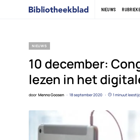
NIEUWS
RUBRIEK
NIEUWS
10 december: Cong
lezen in het digital
door
Menno Goosen
18 september 2020
1 minuut leestij