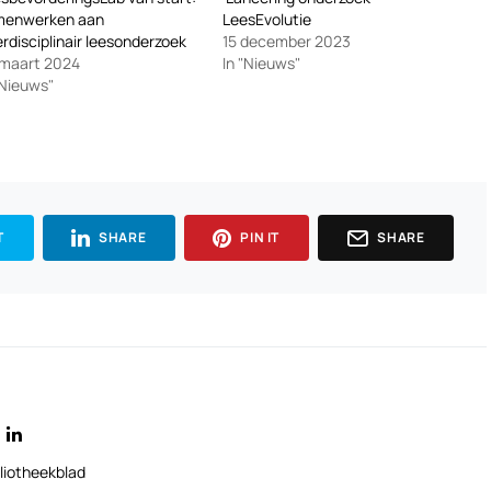
menwerken aan
LeesEvolutie
erdisciplinair leesonderzoek
15 december 2023
 maart 2024
In "Nieuws"
"Nieuws"
T
SHARE
PIN IT
SHARE
liotheekblad