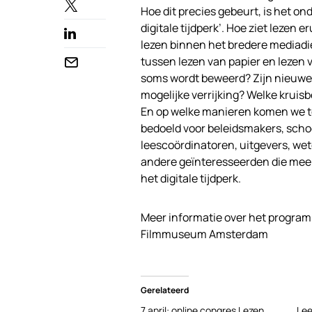
Hoe dit precies gebeurt, is het on
digitale tijdperk’. Hoe ziet lezen e
lezen binnen het bredere mediadie
tussen lezen van papier en lezen v
soms wordt beweerd? Zijn nieuwe 
mogelijke verrijking? Welke kruis
En op welke manieren komen we t
bedoeld voor beleidsmakers, school
leescoördinatoren, uitgevers, w
andere geïnteresseerden die meer
het digitale tijdperk.
Meer informatie over het progra
Filmmuseum Amsterdam
Gerelateerd
7 april: online congres Lezen
Lee