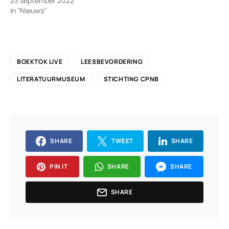
23 september 2022
In "Nieuws"
BOEKTOK LIVE
LEESBEVORDERING
LITERATUURMUSEUM
STICHTING CPNB
SHARE
TWEET
SHARE
PIN IT
SHARE
SHARE
SHARE