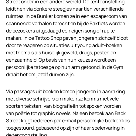
Street onder in een andere wereld. De tentoonstelling
leidt hen via donkere steegjes naar tien verschillende
ruimtes. In de Bunker komen ze in een escaperoom van
spannende verhalen terecht en bij de Bakfiets worden
de bezoekers uitgedaagd een eigen song of rap te
maken. In de Tattoo Shop geven jongeren zichzelf bloot
door te reageren op situaties uit young adult-boeken
met thema’s als huiselijk geweld, drugs, pesten en
eenzaamheid. Op basis van hun keuzes wordt een
persoonlijke tatoeage op hun arm getoond. In de Gym
draait het om jezelf durven zijn.
Via passages uit boeken komen jongeren in aanraking
met diverse schrijvers en maken ze kennis met vele
soorten teksten: van biografieën tot spoken word en
van poëzie tot graphic novels. Na een bezoek aan Back
Street krijgt iedereen per e-mail persoonlijke boekentips
toegestuurd, gebaseerd op zijn of haar spelervaring in
de tentoonstelling.