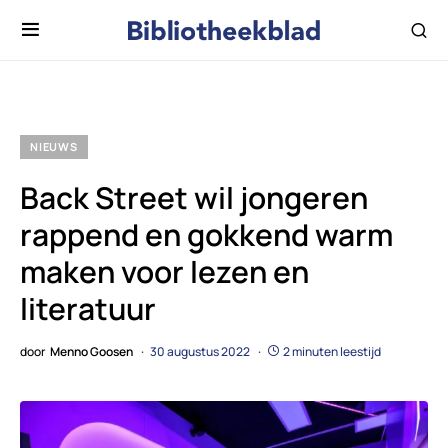
NIEUWS
Back Street wil jongeren
rappend en gokkend warm
maken voor lezen en
literatuur
door
Menno Goosen
30 augustus 2022
2 minuten leestijd