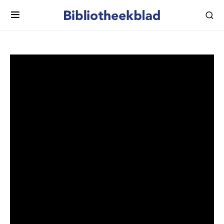
Barts BoekenVlog 7 – ‘Het
Eurovisie Songfestival’
Vanuit zijn studeerkamer presenteert Bart Gielen:
Barts BoekenVlog, wekelijkse en persoonlijke
boekentips in bizarre tijden.
In deze vlog bespreek ik Het Eurosongfestival. Alle jaren,
alle liedjes, alle verhalen, geschreven door Edward van
de Vendel, Dave Boomkens & Jelmer Soes. Met een
speciale bijdrage door Getty Kaspers van Teach-In.