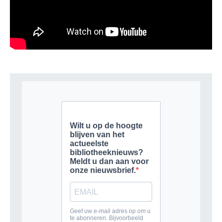
GEEF EEN REACTIE
Je moet
ingelogd zijn op
om een reactie te plaatsen.