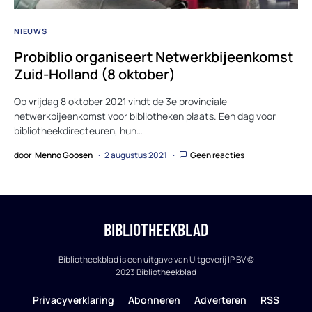
NIEUWS
Probiblio organiseert Netwerkbijeenkomst
Zuid-Holland (8 oktober)
Op vrijdag 8 oktober 2021 vindt de 3e provinciale
netwerkbijeenkomst voor bibliotheken plaats. Een dag voor
bibliotheekdirecteuren, hun…
door
Menno Goosen
2 augustus 2021
Geen reacties
BIBLIOTHEEKBLAD
Bibliotheekblad is een uitgave van Uitgeverij IP BV ©
2023 Bibliotheekblad
Privacyverklaring
Abonneren
Adverteren
RSS