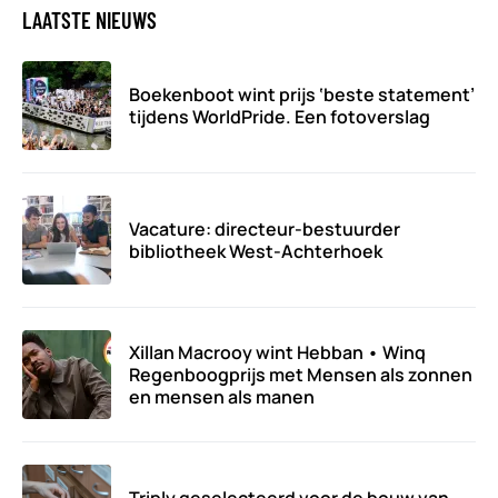
LAATSTE NIEUWS
Boekenboot wint prijs ‘beste statement’
tijdens WorldPride. Een fotoverslag
Vacature: directeur-bestuurder
bibliotheek West-Achterhoek
Xillan Macrooy wint Hebban • Winq
Regenboogprijs met Mensen als zonnen
en mensen als manen
Triply geselecteerd voor de bouw van