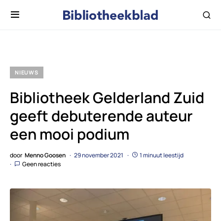
NIEUWS
Bibliotheek Gelderland Zuid
geeft debuterende auteur
een mooi podium
door
Menno Goosen
29 november 2021
1 minuut leestijd
Geen reacties