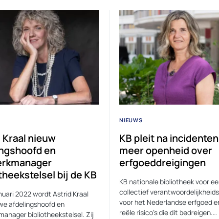
NIEUWS
d Kraal nieuw
KB pleit na incidenten
ingshoofd en
meer openheid over
erkmanager
erfgoeddreigingen
theekstelsel bij de KB
KB nationale bibliotheek voor e
collectief verantwoordelijkheid
anuari 2022 wordt Astrid Kraal
voor het Nederlandse erfgoed e
we afdelingshoofd en
reële risico’s die dit bedreigen.…
anager bibliotheekstelsel. Zij