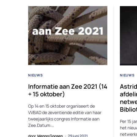
NIEUWS
NIEUWS
Informatie aan Zee 2021 (14
Astri
+ 15 oktober)
afdel
netw
Op 14 en 15 oktober organiseert de
Biblio
VVBAD de zeventiende editie van haar
tweejaarlijks congres Informatie aan
Per 15 j
Zee.Datum:…
het nieu
netwerkm
door
Menno Goosen
29 juni 2021