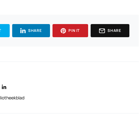
T
SHARE
PIN IT
SHARE
liotheekblad