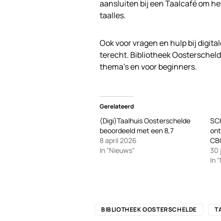
aansluiten bij een Taalcafé om h
taalles.
Ook voor vragen en hulp bij digit
terecht. Bibliotheek Oosterscheld
thema’s en voor beginners.
Gerelateerd
(Digi)Taalhuis Oosterschelde
SC
beoordeeld met een 8,7
ont
8 april 2026
CB
In "Nieuws"
30 
In 
BIBLIOTHEEK OOSTERSCHELDE
T