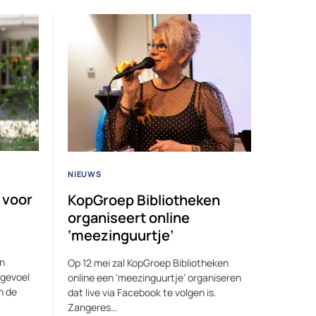
NIEUWS
 voor
KopGroep Bibliotheken
organiseert online
‘meezinguurtje’
en
Op 12 mei zal KopGroep Bibliotheken
sgevoel
online een ‘meezinguurtje’ organiseren
n de
dat live via Facebook te volgen is.
Zangeres…