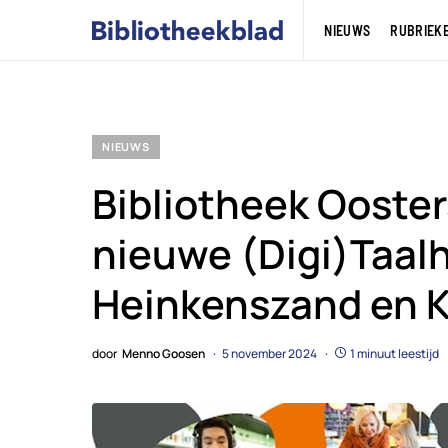
NIEUWS
RUBRIEK
NIEUWS
Bibliotheek Ooste
nieuwe (Digi)Taalh
Heinkenszand en K
door
Menno Goosen
5 november 2024
1 minuut leestijd