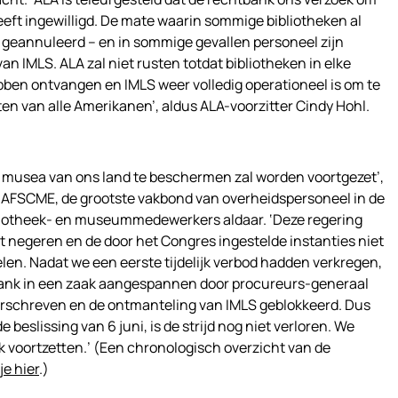
eeft ingewilligd. De mate waarin sommige bibliotheken al
geannuleerd – en in sommige gevallen personeel zijn
van IMLS. ALA zal niet rusten totdat bibliotheken in elke
bben ontvangen en IMLS weer volledig operationeel is om te
n van alle Amerikanen’, aldus ALA-voorzitter Cindy Hohl.
n musea van ons land te beschermen zal worden voortgezet’,
n AFSCME, de
grootste vakbond van overheidspersoneel in de
liotheek- en museummedewerkers aldaar. ‘Deze regering
 negeren en de door het Congres ingestelde instanties niet
n. Nadat we een eerste tijdelijk verbod hadden verkregen,
bank in een zaak aangespannen door procureurs-generaal
erschreven en de ontmanteling van IMLS geblokkeerd. Dus
 beslissing van 6 juni, is de strijd nog niet verloren. We
 voortzetten.’ (Een chronologisch overzicht van de
je hier
.)