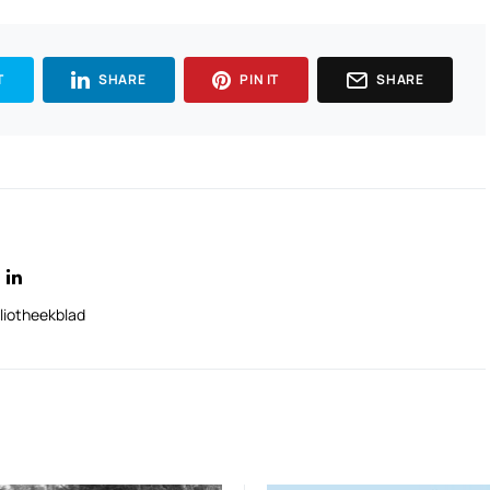
T
SHARE
PIN IT
SHARE
liotheekblad