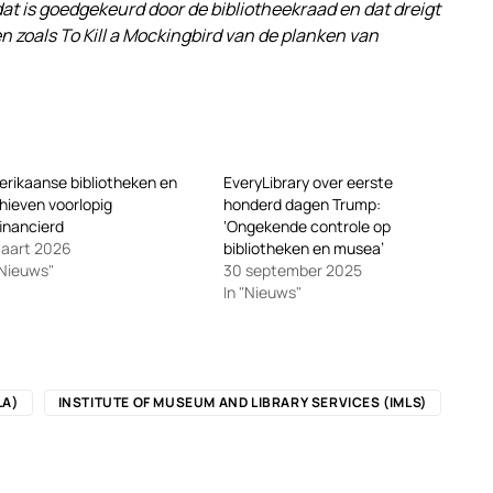
at is goedgekeurd door de bibliotheekraad en dat dreigt
 zoals To Kill a Mockingbird van de planken van
rikaanse bibliotheken en
EveryLibrary over eerste
hieven voorlopig
honderd dagen Trump:
inancierd
‘Ongekende controle op
maart 2026
bibliotheken en musea’
"Nieuws"
30 september 2025
In "Nieuws"
LA)
INSTITUTE OF MUSEUM AND LIBRARY SERVICES (IMLS)