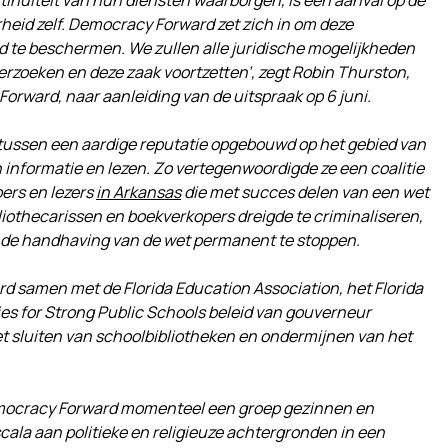
tinuïteit van hun diensten waarborgen, is een aanval op de
heid zelf. Democracy Forward zet zich in om deze
and te beschermen. We zullen alle juridische mogelijkheden
erzoeken en deze zaak voortzetten’, zegt Robin Thurston,
Forward, naar aanleiding van de uitspraak op 6 juni.
intussen een aardige reputatie opgebouwd op het gebied van
n informatie en lezen. Zo vertegenwoordigde ze een coalitie
ers en lezers
in Arkansas
die met succes delen van een wet
bliothecarissen en boekverkopers dreigde te criminaliseren,
 de handhaving van de wet permanent te stoppen.
 samen met de Florida Education Association, het Florida
es for Strong Public Schools beleid van gouverneur
et sluiten van schoolbibliotheken en ondermijnen van het
ocracy Forward momenteel een groep gezinnen en
cala aan politieke en religieuze achtergronden in een