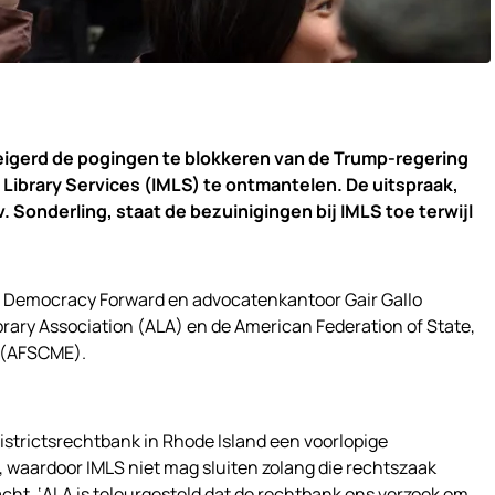
eigerd de pogingen te blokkeren van de Trump-regering
Library Services (IMLS) te ontmantelen. De uitspraak,
v. Sonderling, staat de bezuinigingen bij IMLS toe terwijl
 Democracy Forward en advocatenkantoor Gair Gallo
ary Association (ALA) en de American Federation of State,
 (AFSCME).
istrictsrechtbank in Rhode Island een voorlopige
k, waardoor IMLS niet mag sluiten zolang die rechtszaak
kracht. ‘ALA is teleurgesteld dat de rechtbank ons verzoek om