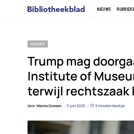
NIEUWS
RUBRIEK
NIEUWS
Trump mag doorga
Institute of Museu
terwijl rechtszaak 
door
Menno Goosen
11 juni 2025
3 minuten leestijd