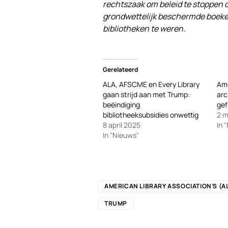
rechtszaak om beleid te stoppen d
grondwettelijk beschermde boeken
bibliotheken te weren.
Gerelateerd
ALA, AFSCME en Every Library
Ame
gaan strijd aan met Trump:
arc
beëindiging
gef
bibliotheeksubsidies onwettig
2 
8 april 2025
In 
In "Nieuws"
AMERICAN LIBRARY ASSOCIATION’S (A
TRUMP