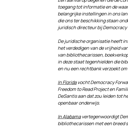
Een aanval op degenen die de con
toegang tot informatie en de waar
belangrijke instellingen in ons l
die ons ter beschikking staan ond
juridisch directeur bij Democracy 
De juridische organisatie heeft 
het verdedigen van de vrijheid va
van bibliothecarissen, boekverkop
in deze staat tegenhielden die bi
en nu een rechtbank verzoekt om
In Florida
vocht Democracy Forward
Freedom to Read Project en Famili
DeSantis aan dat zou leiden tot h
openbaar onderwijs.
In Alabama
vertegenwoordigt Dem
bibliothecarissen met een breed s