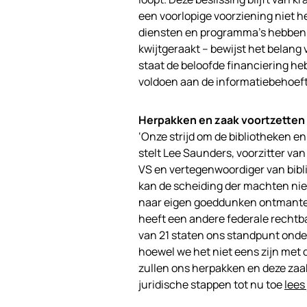
een voorlopige voorziening niet h
diensten en programma’s hebben 
kwijtgeraakt – bewijst het belang 
staat de beloofde financiering he
voldoen aan de informatiebehoefte
Herpakken en zaak voortzetten
‘Onze strijd om de bibliotheken e
stelt Lee Saunders, voorzitter va
VS en vertegenwoordiger van bib
kan de scheiding der machten niet
naar eigen goeddunken ontmantele
heeft een andere federale recht
van 21 staten ons standpunt ond
hoewel we het niet eens zijn met de
zullen ons herpakken en deze zaak
juridische stappen tot nu toe
lees 