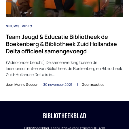
NIEUWS
VIDEO
Team Jeugd & Educatie Bibliotheek de
Boekenberg & Bibliotheek Zuid Hollandse
Delta officieel samengevoegd
(Video onder bericht) De samenwerking tussen de
leesconsultenten van Bibliotheek de Boekenberg en Bibliotheek
Zuid-Hollandse Delta is in…
door
Menno Goosen
30 november 2021
Geen reacties
BIBLIOTHEEKBLAD
Bibliotheekblad is een uitgave van Uitgeverij IP BV ©