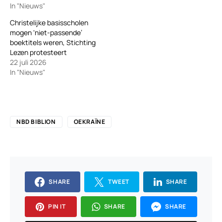
In "Nieuws"
Christelijke basisscholen
mogen ‘niet-passende’
boektitels weren, Stichting
Lezen protesteert
22 juli 2026
In "Nieuws"
NBD BIBLION
OEKRAÏNE
SHARE
TWEET
SHARE
PIN IT
SHARE
SHARE